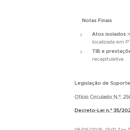
🧩
Notas Finais
Atos isolados
n
localizada em P
TIB e prestaçõ
recapitulativa.
Le
gislação de Suporte
Ofício Circulado N.º: 2
Decreto-Lei n.º 35/20
06/05/2025, RVR Tax 