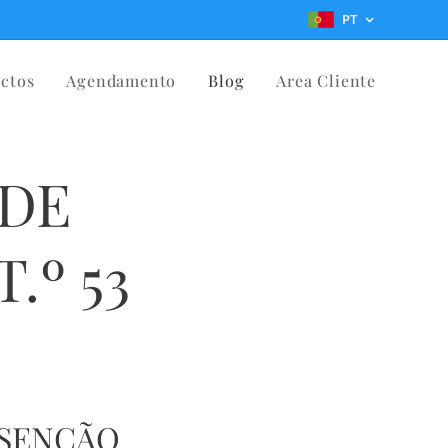
PT
ctos
Agendamento
Blog
Area Cliente
 DE
.º 53
ISENÇÃO