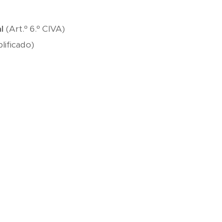
l
(Art.º 6.º CIVA)
ificado)