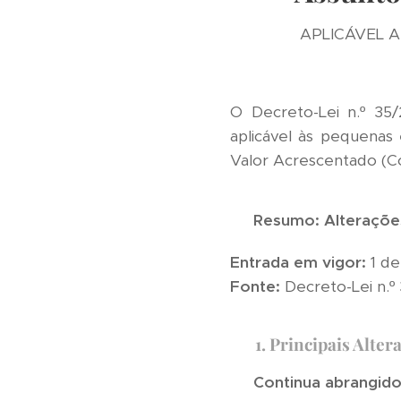
APLICÁVEL A
O Decreto-Lei n.º 35
aplicável às pequenas
Valor Acrescentado (Có
🧾
Resumo: Alterações 
Entrada em vigor:
1 de
Fonte:
Decreto-Lei n.º
📌
1. Principais Alte
✅
Continua abrangido 