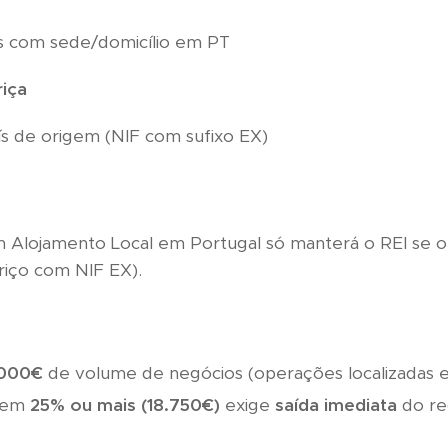
s com sede/domicílio em PT
riça
s de origem (NIF com sufixo EX)
 Alojamento Local em Portugal só manterá o REI se o 
iriço com NIF EX).
.000€
de volume de negócios (operações localizadas 
 em
25% ou mais (18.750€)
exige
saída imediata
do re