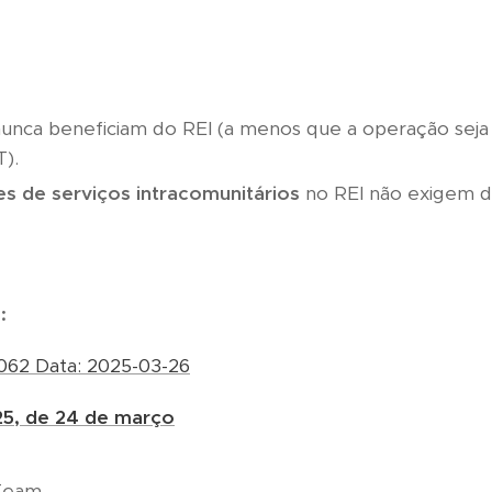
unca beneficiam do REI (a menos que a operação seja 
T).
es de serviços intracomunitários
no REI não exigem d
:
5062 Data: 2025-03-26
25, de 24 de março
Team