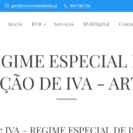
geral@rvrcontabilidade.pt
964 749 758
Início
RVR
Serviços
RVRDigital
Conta
GIME ESPECIAL
ÇÃO DE IVA - ART
:
IVA – REGIME ESPECIAL DE 