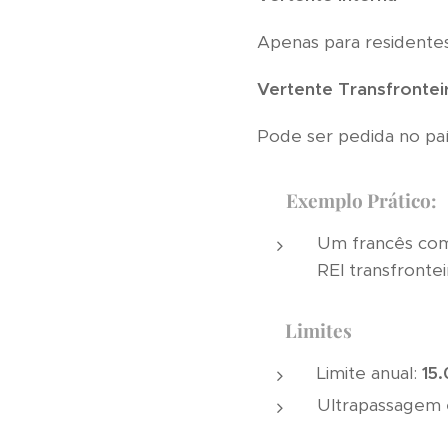
Apenas para residente
Vertente Transfrontei
Pode ser pedida no paí
📌
Exemplo Prático:
Um francês com
REI transfronte
📊
Limites
Limite anual:
15
Ultrapassagem