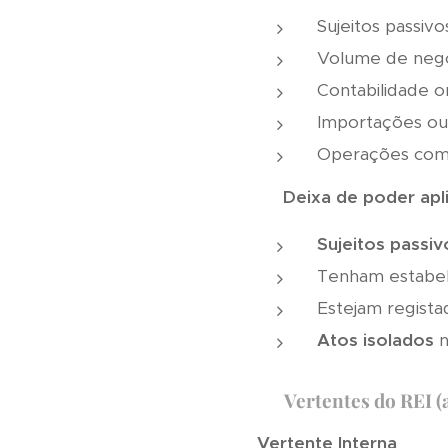
Sujeitos passiv
Volume de negó
Contabilidade o
Importações ou
Operações com 
❌
Deixa de poder apli
Sujeitos passi
Tenham estabel
Estejam regista
Atos isolados
n
🔄
Vertentes do REI (a
Vertente Interna